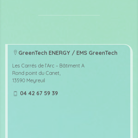
GreenTech ENERGY / EMS GreenTech
lo
c
Les Carrés de l’Arc –
Bâtiment A
at
Rond point du Canet,
io
13590 Meyreuil
n
ic
04 42 67 59 39
o
m
n
o
bi
le
ic
o
n