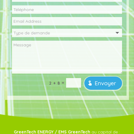
Envoyer
=
2 + 8
GreenTech ENERGY / EMS GreenTech
au capital de :