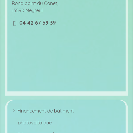
at
Rond point du Canet,
io
13590 Meyreuil
n
ic
04 42 67 59 39
o
m
n
o
bi
le
ic
o
n
Financement de bâtiment
ar
r
photovoltaïque
o
w
ri