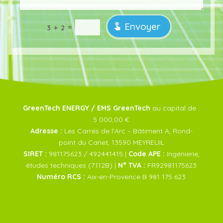
Envoyer
=
3 + 2
GreenTech ENERGY / EMS GreenTech
au capital de :
5 000,00 €
Adresse :
Les Carrés de l’Arc – Bâtiment A, Rond-
point du Canet, 13590 MEYREUIL
SIRET :
981175623 / 492441415 |
Code APE :
Ingénierie,
études techniques (7112B) |
N° TVA :
FR92981175623
Numéro RCS :
Aix-en-Provence B 981 175 623