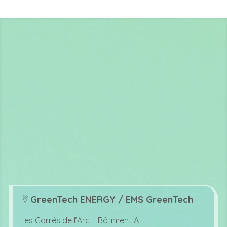
GreenTech ENERGY / EMS GreenTech
lo
c
Les Carrés de l’Arc –
Bâtiment A