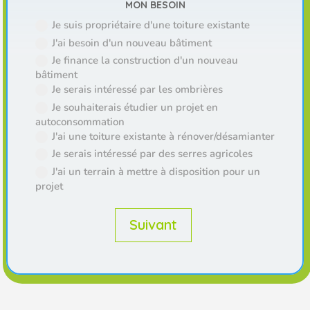
MON BESOIN
Je suis propriétaire d'une toiture existante
J'ai besoin d'un nouveau bâtiment
Je finance la construction d'un nouveau
bâtiment
Je serais intéressé par les ombrières
Je souhaiterais étudier un projet en
autoconsommation
J'ai une toiture existante à rénover/désamianter
Je serais intéressé par des serres agricoles
J'ai un terrain à mettre à disposition pour un
projet
Suivant
MON SECTEUR D'ACTIVITÉ
FINANCEMENT DU PROJET
ACTIVITÉS PROJET
Agriculteur / Maraîcher
Je souhaite financer mon projet
Agricole (matériel)
Centres équestres / Sportifs /
Je ne souhaite pas financer mon
Agricole (stabulation)
Loisirs