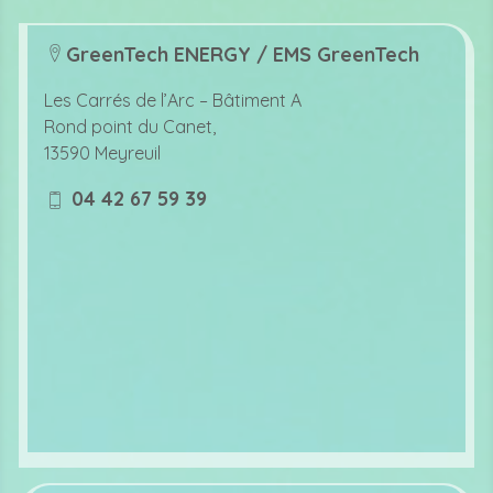
GreenTech ENERGY / EMS GreenTech
lo
c
Les Carrés de l’Arc –
Bâtiment A
at
Rond point du Canet,
io
13590 Meyreuil
n
ic
04 42 67 59 39
o
m
n
o
bi
le
ic
o
n