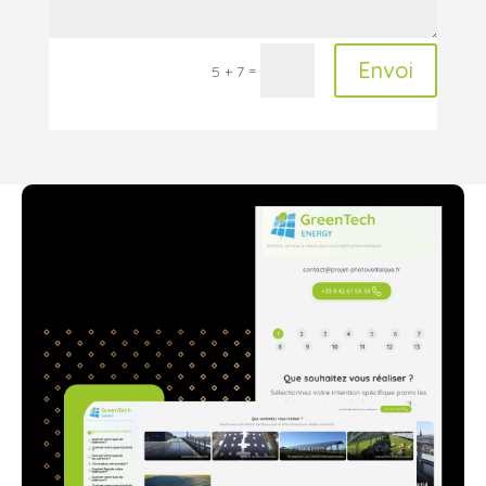
Envoi
=
5 + 7