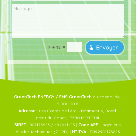
Envoyer
=
7 + 12
GreenTech ENERGY / EMS GreenTech
au capital de :
5 000,00 €
Adresse :
Les Carrés de l’Arc – Bâtiment A, Rond-
point du Canet, 13590 MEYREUIL
SIRET :
981175623 / 492441415 |
Code APE :
Ingénierie,
études techniques (7112B) |
N° TVA :
FR92981175623