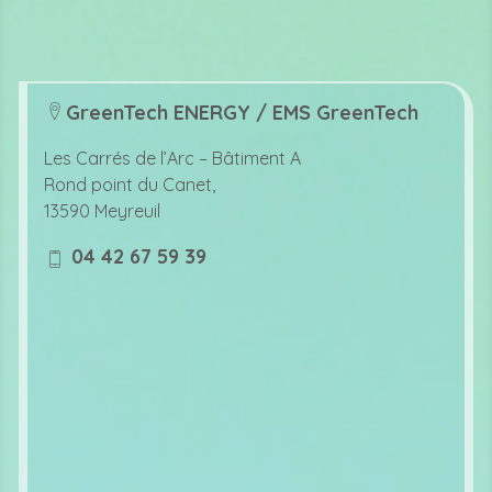
GreenTech ENERGY / EMS GreenTech
lo
c
Les Carrés de l’Arc –
Bâtiment A
at
Rond point du Canet,
io
13590 Meyreuil
n
ic
04 42 67 59 39
o
m
n
o
bi
le
ic
o
n