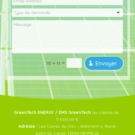
Envoyer
=
10 + 11
GreenTech ENERGY / EMS GreenTech
au capital de :
5 000,00 €
Adresse :
Les Carrés de l’Arc – Bâtiment A, Rond-
point du Canet, 13590 MEYREUIL