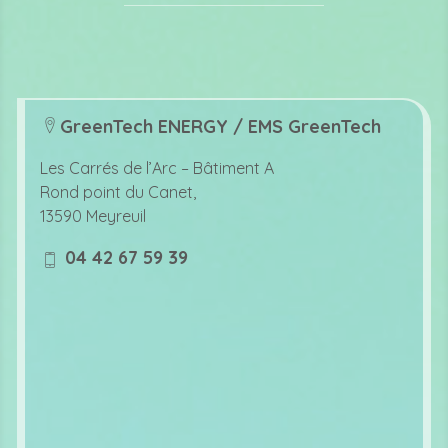
GreenTech ENERGY / EMS GreenTech
lo
c
Les Carrés de l’Arc –
Bâtiment A
at
Rond point du Canet,
io
13590 Meyreuil
n
ic
04 42 67 59 39
o
m
n
o
bi
le
ic
o
n