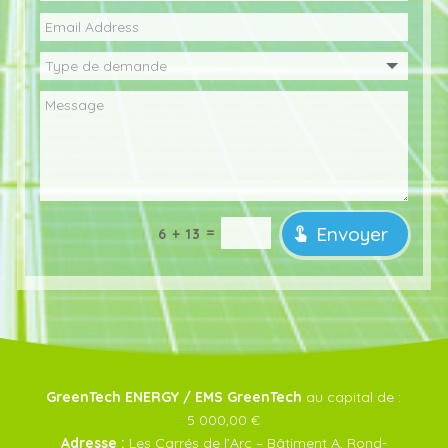
Envoyer
=
6 + 13
GreenTech ENERGY / EMS GreenTech
au capital de :
5 000,00 €
Adresse :
Les Carrés de l’Arc – Bâtiment A, Rond-