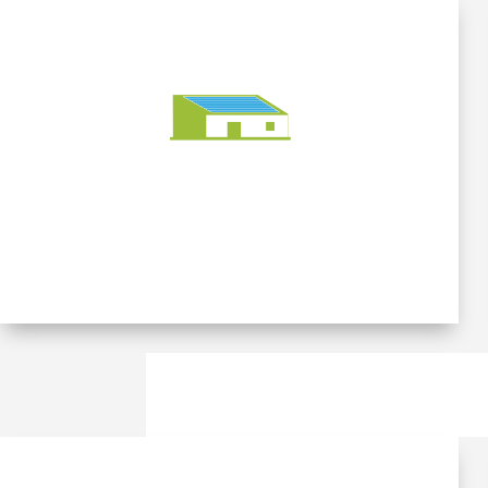
1 200 m² (83) -
Bâtiment tertiaire
existant