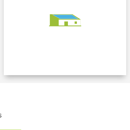
15 000 m² (84) –
Activités tertiaires
S