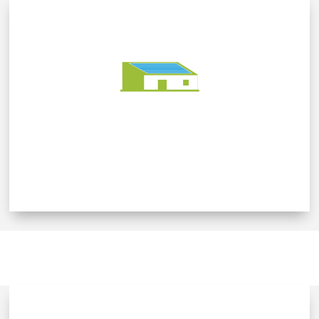
14 000 m² (83) –
Construction d’une
ZAC de 12
bâtiments