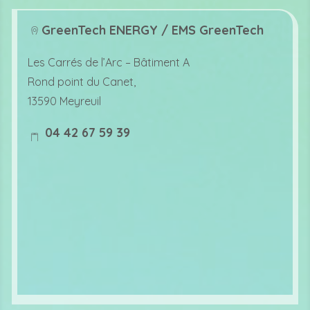
GreenTech ENERGY / EMS GreenTech
lo
Les Carrés de l’Arc –
Bâtiment A
c
Rond point du Canet,
at
13590 Meyreuil
io
04 42 67 59 39
n
m
ic
o
o
bi
n
le
ic
o
n