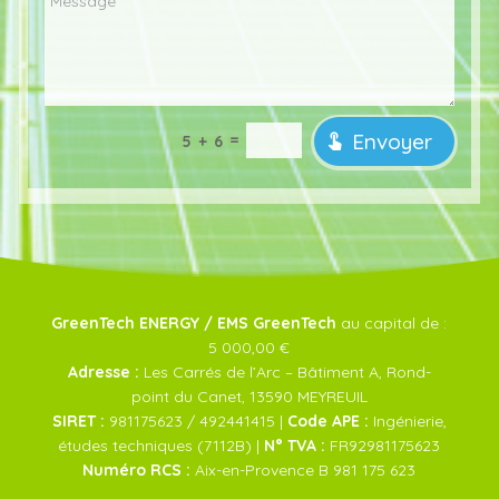
Envoyer
=
5 + 6
GreenTech ENERGY / EMS GreenTech
au capital de :
5 000,00 €
Adresse :
Les Carrés de l’Arc – Bâtiment A, Rond-
point du Canet, 13590 MEYREUIL
SIRET :
981175623 / 492441415 |
Code APE :
Ingénierie,
études techniques (7112B) |
N° TVA :
FR92981175623
Numéro RCS :
Aix-en-Provence B 981 175 623