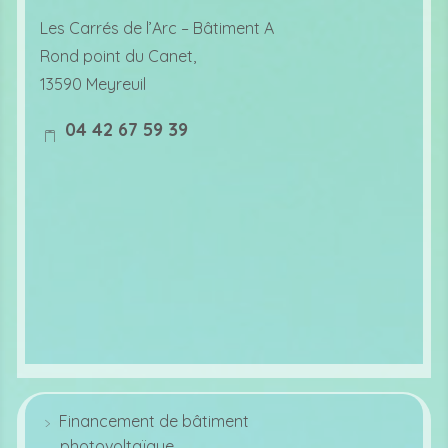
lo
Les Carrés de l’Arc –
Bâtiment A
c
Rond point du Canet,
at
13590 Meyreuil
io
04 42 67 59 39
n
m
ic
o
o
bi
n
le
ic
o
n
Financement de bâtiment
photovoltaïque
ar