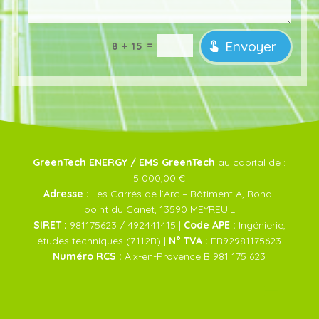
Envoyer
=
8 + 15
GreenTech ENERGY / EMS GreenTech
au capital de :
5 000,00 €
Adresse :
Les Carrés de l’Arc – Bâtiment A, Rond-
point du Canet, 13590 MEYREUIL
SIRET :
981175623 / 492441415 |
Code APE :
Ingénierie,
études techniques (7112B) |
N° TVA :
FR92981175623
Numéro RCS :
Aix-en-Provence B 981 175 623