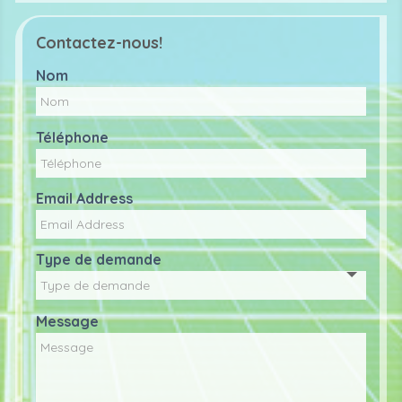
n
o
ic
ht
g
ri
n
o
ic
ht
g
Contactez-nous!
n
o
ic
ht
n
o
ic
Nom
n
o
n
Téléphone
Email Address
Type de demande
Message