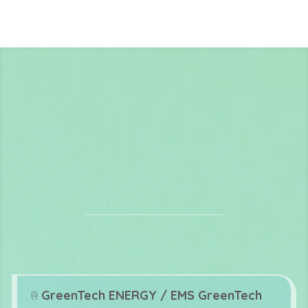
GreenTech ENERGY / EMS GreenTech