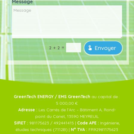
Message
Envoyer
=
2 + 2
GreenTech ENERGY / EMS GreenTech
au capital de :
5 000,00 €
Adresse :
Les Carrés de l’Arc – Bâtiment A, Rond-
point du Canet, 13590 MEYREUIL
SIRET :
981175623 / 492441415 |
Code APE :
Ingénierie,
études techniques (7112B) |
N° TVA :
FR92981175623