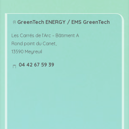
GreenTech ENERGY / EMS GreenTech
lo
Les Carrés de l’Arc –
Bâtiment A
c
Rond point du Canet,
at
13590 Meyreuil
io
04 42 67 59 39
n
m
ic
o
o
bi
n
le
ic
o