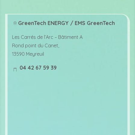
GreenTech ENERGY / EMS GreenTech
lo
Les Carrés de l’Arc –
Bâtiment A
c
Rond point du Canet,
at
13590 Meyreuil
io
04 42 67 59 39
n
m
ic
o
o
bi
n
le
ic
o