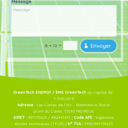
Message
Envoyer
=
8 + 12
GreenTech ENERGY / EMS GreenTech
au capital de :
5 000,00 €
Adresse :
Les Carrés de l’Arc – Bâtiment A, Rond-
point du Canet, 13590 MEYREUIL
SIRET :
981175623 / 492441415 |
Code APE :
Ingénierie,
études techniques (7112B) |
N° TVA :
FR92981175623