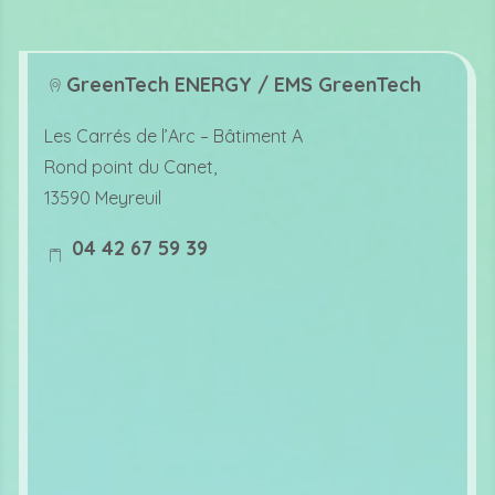
GreenTech ENERGY / EMS GreenTech
lo
Les Carrés de l’Arc –
Bâtiment A
c
Rond point du Canet,
at
13590 Meyreuil
io
04 42 67 59 39
n
m
ic
o
o
bi
n
le
ic
o