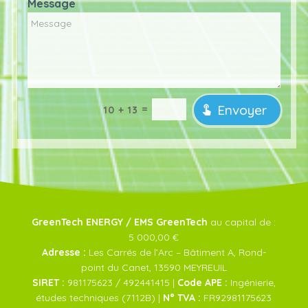
Message
Envoyer
=
10 + 13
GreenTech ENERGY / EMS GreenTech
au capital de :
5 000,00 €
Adresse :
Les Carrés de l’Arc – Bâtiment A, Rond-
point du Canet, 13590 MEYREUIL
SIRET :
981175623 / 492441415 |
Code APE :
Ingénierie,
études techniques (7112B) |
N° TVA :
FR92981175623