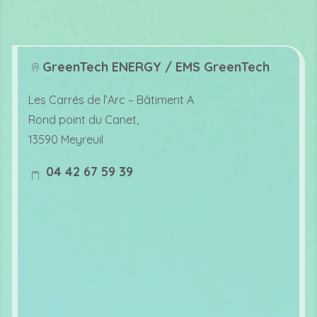
GreenTech ENERGY / EMS GreenTech
lo
Les Carrés de l’Arc –
Bâtiment A
c
Rond point du Canet,
at
13590 Meyreuil
io
04 42 67 59 39
n
m
ic
o
o
bi
n
le
ic
o