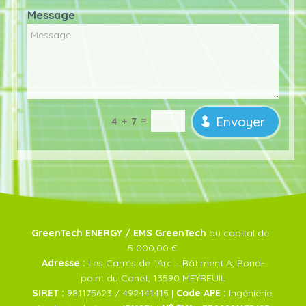
Message
Envoyer
=
4 + 7
GreenTech ENERGY / EMS GreenTech
au capital de :
5 000,00 €
Adresse :
Les Carrés de l’Arc – Bâtiment A, Rond-
point du Canet, 13590 MEYREUIL
SIRET :
981175623 / 492441415 |
Code APE :
Ingénierie,