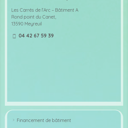
lo
c
Les Carrés de l’Arc –
Bâtiment A
at
Rond point du Canet,
io
13590 Meyreuil
n
ic
04 42 67 59 39
o
m
n
o
bi
le
ic
o
n
Financement de bâtiment
ar