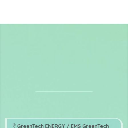
GreenTech ENERGY / EMS GreenTech