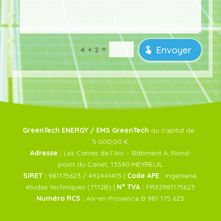
Envoyer
=
4 + 2
GreenTech ENERGY / EMS GreenTech
au capital de :
5 000,00 €
Adresse :
Les Carrés de l’Arc – Bâtiment A, Rond-
point du Canet, 13590 MEYREUIL
SIRET :
981175623 / 492441415 |
Code APE :
Ingénierie,
études techniques (7112B) |
N° TVA :
FR92981175623
Numéro RCS :
Aix-en-Provence B 981 175 623