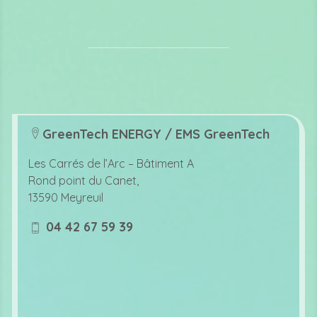
GreenTech ENERGY / EMS GreenTech
lo
c
Les Carrés de l’Arc –
Bâtiment A
at
Rond point du Canet,
io
13590 Meyreuil
n
ic
04 42 67 59 39
o
m
n
o
bi
le
ic
o