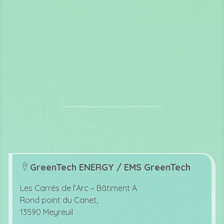
GreenTech ENERGY / EMS GreenTech
lo
c
Les Carrés de l’Arc –
Bâtiment A
at
Rond point du Canet,
io
13590 Meyreuil
n