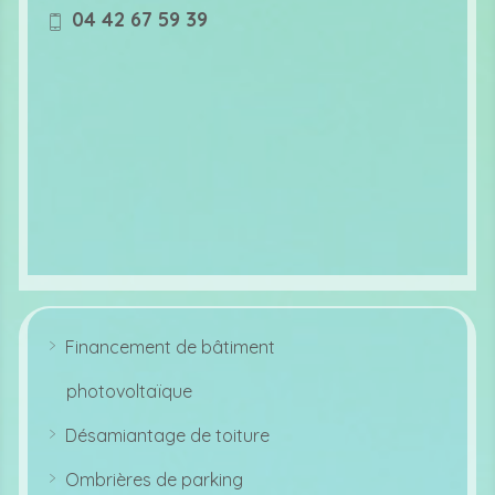
ic
04 42 67 59 39
o
m
n
o
bi
le
ic
o
n
Financement de bâtiment
ar
r
photovoltaïque
o
w
ri
Désamiantage de toiture
g
ar
ht
r
ic
Ombrières de parking
o
o
ar