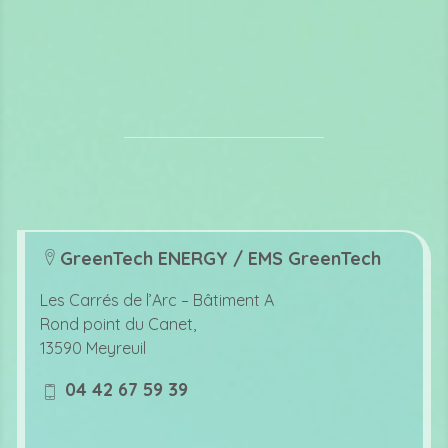
GreenTech ENERGY / EMS GreenTech
lo
c
Les Carrés de l’Arc –
Bâtiment A
at
Rond point du Canet,
io
13590 Meyreuil
n
ic
04 42 67 59 39
o
m
n
o