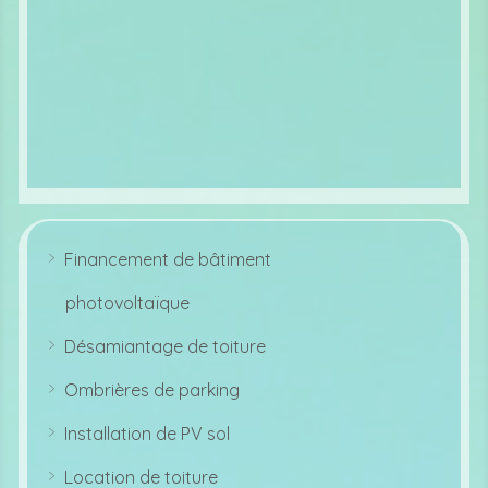
bi
le
ic
o
n
Financement de bâtiment
ar
r
photovoltaïque
o
w
ri
Désamiantage de toiture
g
ar
ht
r
ic
Ombrières de parking
o
o
ar
w
n
r
ri
Installation de PV sol
o
g
ar
w
ht
r
ri
ic
Location de toiture
o
g