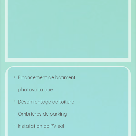
o
bi
le
ic
o
n
Financement de bâtiment
ar
r
photovoltaïque
o
w
ri
Désamiantage de toiture
g
ar
ht
r
ic
Ombrières de parking
o
o
ar
w
n
r
ri
Installation de PV sol
o
g
ar
w
ht
r