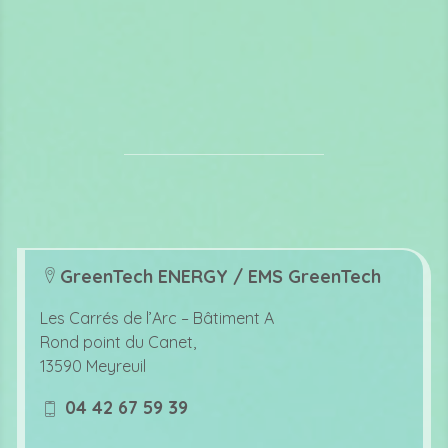
GreenTech ENERGY / EMS GreenTech
lo
c
Les Carrés de l’Arc –
Bâtiment A
at
Rond point du Canet,
io
13590 Meyreuil
n
ic
04 42 67 59 39
o
m
n