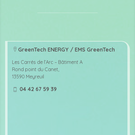
GreenTech ENERGY / EMS GreenTech
lo
c
Les Carrés de l’Arc –
Bâtiment A
at
Rond point du Canet,
io
13590 Meyreuil
n
ic
04 42 67 59 39
o
m
n
o
bi
le
ic
o
n