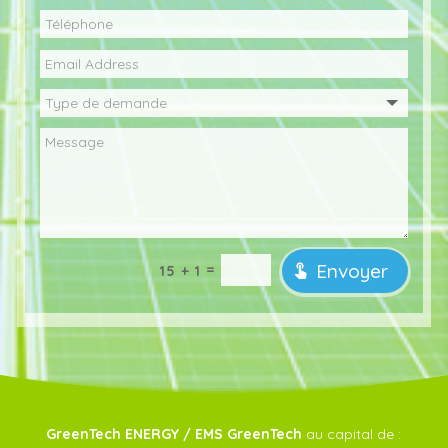
Envoyer
=
15 + 1
GreenTech ENERGY / EMS GreenTech
au capital de :