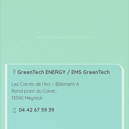
GreenTech ENERGY / EMS GreenTech
lo
c
Les Carrés de l’Arc –
Bâtiment A
at
Rond point du Canet,
io
13590 Meyreuil
n
ic
04 42 67 59 39
o
m
n
o
bi