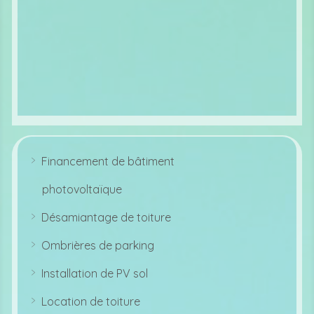
le
ic
o
n
Financement de bâtiment
ar
r
photovoltaïque
o
w
ri
Désamiantage de toiture
g
ar
ht
r
ic
Ombrières de parking
o
o
ar
w
n
r
ri
Installation de PV sol
o
g
ar
w
ht
r
ri
ic
Location de toiture
o
g
o
ar