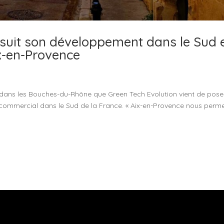
rsuit son développement dans le Sud 
x-en-Provence
e dans les Bouches-du-Rhône que Green Tech Evolution vient de pose
commercial dans le Sud de la France. « Aix-en-Provence nous perm