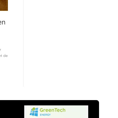
en
r
et de