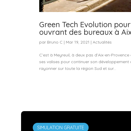
Green Tech Evolution pou
ouvrant des bureaux à Ai
par
Bruno C
|
Mar 19, 2021
|
Actualités
C’est à Meyreuil, à deux pas d’Aix-en-Provenc
ses valises pour continuer son développement 
rayonner sur toute la région Sud et sur...
SIMULATION GRATUITE