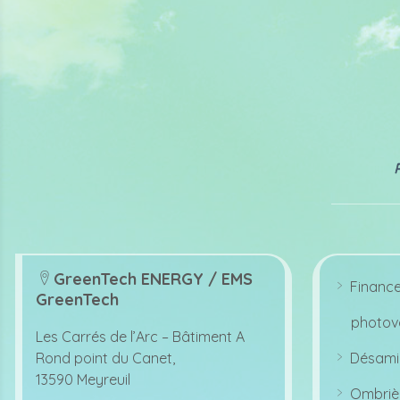
GreenTech ENERGY / EMS
Financ
lo
GreenTech
ar
c
r
photovo
o
at
Les Carrés de l’Arc –
Bâtiment A
w
io
ri
Rond point du Canet,
Désami
n
g
ar
13590 Meyreuil
ht
ic
r
ic
Ombriè
o