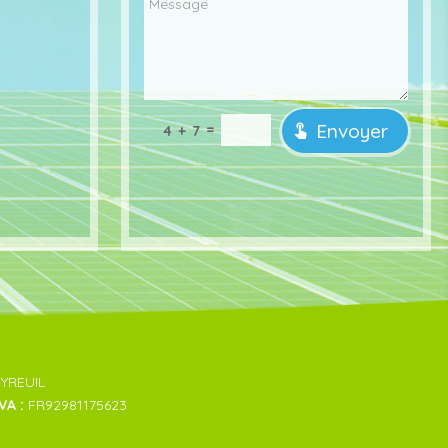
Envoyer
=
4 + 7
EYREUIL
VA :
FR92981175623