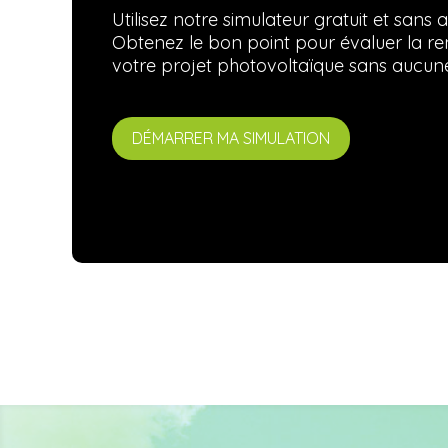
Utilisez notre simulateur gratuit et san
Obtenez le bon point pour évaluer la renta
votre projet photovoltaïque sans aucune
DÉMARRER MA SIMULATION