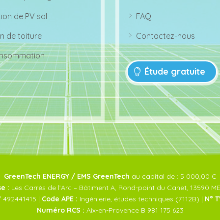
g
o
ar
w
ht
n
r
ri
ic
tion de PV sol
FAQ
o
g
o
ar
w
ht
n
r
ri
ic
n de toiture
Contactez-nous
o
g
o
ar
w
ht
n
r
ri
ic
nsommation
o
g
o
w
ht
n
Étude gratuite
ri
ic
g
o
ht
n
ic
o
n
GreenTech ENERGY / EMS GreenTech
au capital de : 5 000,00 €
e :
Les Carrés de l’Arc – Bâtiment A, Rond-point du Canet, 13590 M
 492441415 |
Code APE :
Ingénierie, études techniques (7112B) |
N° T
Numéro RCS :
Aix-en-Provence B 981 175 623