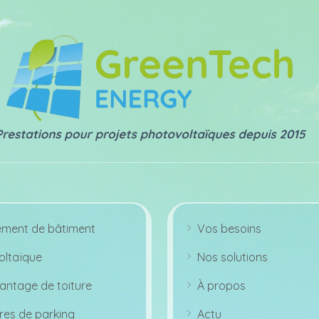
ement de bâtiment
Vos besoins
ar
r
ltaïque
Nos solutions
o
ar
w
r
ri
antage de toiture
À propos
o
g
ar
w
ht
r
ri
ic
res de parking
Actu
o