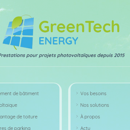
ement de bâtiment
Vos besoins
ar
r
ltaïque
Nos solutions
o
ar
w
r
ri
antage de toiture
À propos
o
g
ar
w
ht
r
ri
ic
res de parking
Actu
o