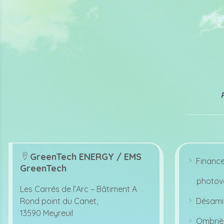
GreenTech ENERGY / EMS
Financ
lo
GreenTech
ar
c
r
photovo
o
at
Les Carrés de l’Arc –
Bâtiment A
w
io
ri
Rond point du Canet,
Désami
n
g
ar
13590 Meyreuil
ht
ic
r
ic
Ombriè
o