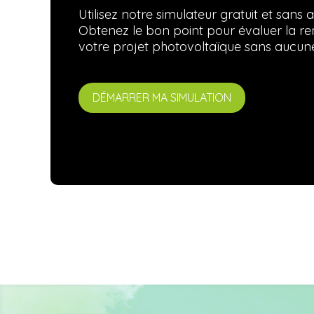
Utilisez notre simulateur gratuit et san
Obtenez le bon point pour évaluer la renta
votre projet photovoltaïque sans aucune
DÉMARRER MA SIMULATION