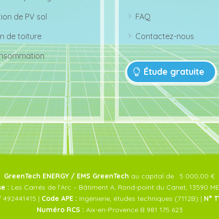
g
o
ar
w
ht
n
r
ri
ic
tion de PV sol
FAQ
o
g
o
ar
w
ht
n
r
ri
ic
n de toiture
Contactez-nous
o
g
o
ar
w
ht
n
r
ri
ic
nsommation
o
g
o
w
ht
n
Étude gratuite
ri
ic
g
o
ht
n
ic
o
n
GreenTech ENERGY / EMS GreenTech
au capital de : 5 000,00 €
e :
Les Carrés de l’Arc – Bâtiment A, Rond-point du Canet, 13590 M
 492441415 |
Code APE :
Ingénierie, études techniques (7112B) |
N° T
Numéro RCS :
Aix-en-Provence B 981 175 623