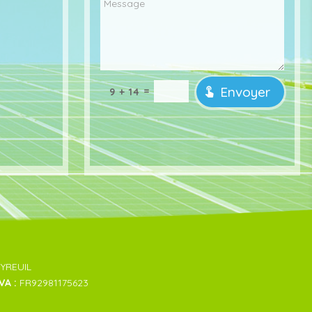
Envoyer
=
9 + 14
EYREUIL
VA :
FR92981175623