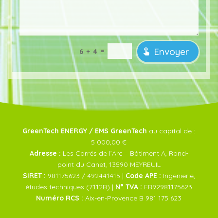
Envoyer
=
6 + 4
GreenTech ENERGY / EMS GreenTech
au capital de :
5 000,00 €
Adresse :
Les Carrés de l’Arc – Bâtiment A, Rond-
point du Canet, 13590 MEYREUIL
SIRET :
981175623 / 492441415 |
Code APE :
Ingénierie,
études techniques (7112B) |
N° TVA :
FR92981175623
Numéro RCS :
Aix-en-Provence B 981 175 623