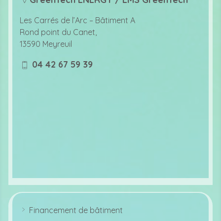
lo
c
Les Carrés de l’Arc –
Bâtiment A
at
Rond point du Canet,
io
13590 Meyreuil
n
ic
04 42 67 59 39
o
m
n
o
bi
le
ic
o
n
Financement de bâtiment
ar