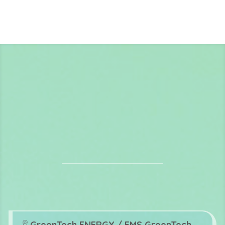
GreenTech ENERGY / EMS GreenTech