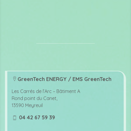
GreenTech ENERGY / EMS GreenTech
lo
c
Les Carrés de l’Arc –
Bâtiment A
at
Rond point du Canet,
io
13590 Meyreuil
n
ic
04 42 67 59 39
o
m
n
o