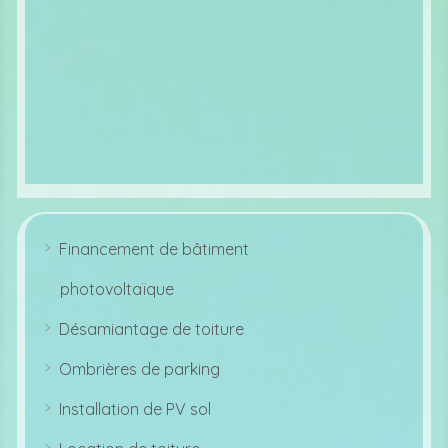
bi
le
ic
o
n
Financement de bâtiment
ar
r
photovoltaïque
o
w
ri
Désamiantage de toiture
g
ar
ht
r
ic
Ombrières de parking
o
o
ar
w
n
r
ri
Installation de PV sol
o
g
ar
w
ht
r
ri
ic