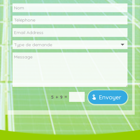
Envoyer
=
5 + 9