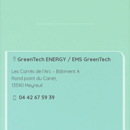
GreenTech ENERGY / EMS GreenTech
lo
c
Les Carrés de l’Arc –
Bâtiment A
at
Rond point du Canet,
io
13590 Meyreuil
n
ic
04 42 67 59 39
o
m
n
o
bi
le
ic